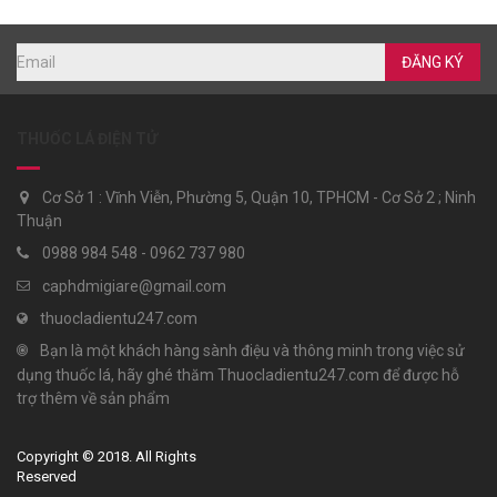
ĐĂNG KÝ
THUỐC LÁ ĐIỆN TỬ
Cơ Sở 1 : Vĩnh Viễn, Phường 5, Quận 10, TPHCM - Cơ Sở 2 ; Ninh
Thuận
0988 984 548 - 0962 737 980
caphdmigiare@gmail.com
thuocladientu247.com
Bạn là một khách hàng sành điệu và thông minh trong việc sử
dụng thuốc lá, hãy ghé thăm Thuocladientu247.com để được hỗ
trợ thêm về sản phẩm
Copyright © 2018. All Rights
Reserved