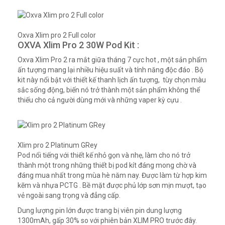
Oxva Xlim pro 2 Full color
OXVA Xlim Pro 2 30W Pod Kit :
Oxva Xlim Pro 2 ra mắt giữa tháng 7 cực hot , một sản phẩm
ấn tượng mang lại nhiều hiệu suất và tính năng độc đáo . Bộ
kit này nổi bật với thiết kế thanh lịch ấn tượng, tùy chọn màu
sắc sống động, biến nó trở thành một sản phẩm không thể
thiếu cho cả người dùng mới và những vaper kỳ cựu .
Xlim pro 2 Platinum GRey
Pod nổi tiếng với thiết kế nhỏ gọn và nhẹ, làm cho nó trở
thành một trong những thiết bị pod kít đáng mong chờ và
đáng mua nhất trong mùa hè năm nay. Được làm từ hợp kim
kẽm và nhựa PCTG . Bề mặt được phủ lớp sơn mịn mượt, tạo
vẻ ngoài sang trọng và đẳng cấp.
Dung lượng pin lớn được trang bị viên pin dung lượng
1300mAh, gấp 30% so với phiên bản XLIM PRO trước đây.