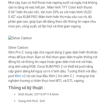
Nhờ vậy, bạn có thể thoải mái vaping suốt cả ngày mà không
cần lo lắng về việc hết pin. Màn hình TFT Color kích thước
0.56″ hiển thị sắc nét , lớn hơn 33% so với màn hình OLED
0.42″ của XLIM PRO. Màn hình hiển thị màu sắc rực rỡ, độ
phân giải cao, giúp bạn dễ dàng theo dõi thông tin vape như
mức pin, công suất, số lần hút và thời gian vaping.
Silver Carbon
Xlim Pro 2 cung cấp cho người dùng 2 giao diện hiển thị khác
nhau để lựa chọn. Bạn có thể chọn giao diện truyền thống với
đồng hồ và thông tin vape hoặc giao diện mới mẻ với hiệu
ứng ánh sáng RGB. Oxva XLIM PRO 2 có thiết kế pod nâng
cấp giảm đáng kể nguy cơ rò rỉ tinh dầu. Tương thích với đầu
pod
Xlim v2
và các loại đầu Xlim ( trừ xlim C ) mang lại trải
nghiệm hương vị chân thực hơn MTL và DTL vaping .
Thông số kỹ thuật :
Kích thước: 25*15.0*114.5mm
Dung tích Pod : 2ml