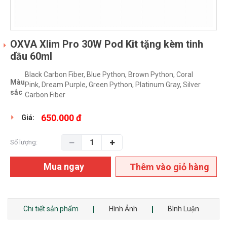
OXVA Xlim Pro 30W Pod Kit tặng kèm tinh
dầu 60ml
Black Carbon Fiber, Blue Python, Brown Python, Coral
Màu
Pink, Dream Purple, Green Python, Platinum Gray, Silver
sắc
Carbon Fiber
650.000 đ
Giá:
Số lượng:
Mua ngay
Thêm vào giỏ hàng
Chi tiết sản phẩm
Hình Ảnh
Bình Luận