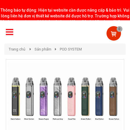
Thông báo tự động: Hiện tại website cần được nâng cấp & bảo trì. Vui
lòng liên hệ đơn vị thiết kế website để được hỗ trợ. Trường hợp không
liên hệ được đơn vị thiết kế website vui lòng liên hệ NhatLongINC.com
CHUYÊN NGIỆP
để bảo trì website.
0
HÀNG CHÍNH HÃNG
Trang chủ
Sản phẩm
POD SYSTEM