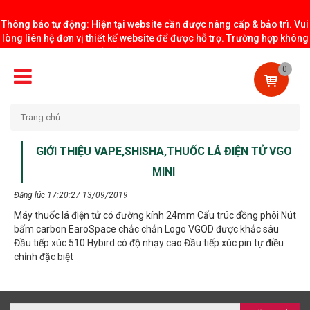
Thông báo tự động: Hiện tại website cần được nâng cấp & bảo trì. Vui
lòng liên hệ đơn vị thiết kế website để được hỗ trợ. Trường hợp không
liên hệ được đơn vị thiết kế website vui lòng liên hệ NhatLongINC.com
CHUYÊN NGIỆP
để bảo trì website.
0
HÀNG CHÍNH HÃNG
Trang chủ
GIỚI THIỆU VAPE,SHISHA,THUỐC LÁ ĐIỆN TỬ VGO
MINI
Đăng lúc 17:20:27 13/09/2019
Máy thuốc lá điện tử có đường kính 24mm Cấu trúc đồng phôi Nút
bấm carbon EaroSpace chắc chắn Logo VGOD được khắc sâu
Đầu tiếp xúc 510 Hybird có độ nhạy cao Đầu tiếp xúc pin tự điều
chỉnh đặc biệt