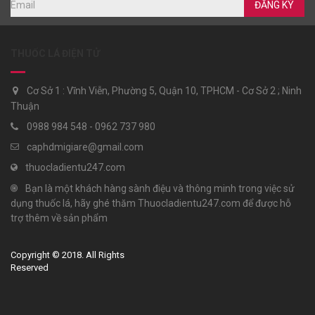
ĐĂNG KÝ
THUỐC LÁ ĐIỆN TỬ
Cơ Sở 1 : Vĩnh Viễn, Phường 5, Quận 10, TPHCM - Cơ Sở 2 ; Ninh
Thuận
0988 984 548 - 0962 737 980
caphdmigiare@gmail.com
thuocladientu247.com
Bạn là một khách hàng sành điệu và thông minh trong việc sử
dụng thuốc lá, hãy ghé thăm Thuocladientu247.com để được hỗ
trợ thêm về sản phẩm
Copyright © 2018. All Rights
Reserved