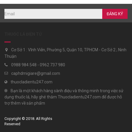
ĐĂNG KÝ
THUỐC LÁ ĐIỆN TỬ
Cơ Sở 1 : Vĩnh Viễn, Phường 5, Quận 10, TPHCM - Cơ Sở 2 ; Ninh
Thuận
0988 984 548 - 0962 737 980
caphdmigiare@gmail.com
thuocladientu247.com
Bạn là một khách hàng sành điệu và thông minh trong việc sử
dụng thuốc lá, hãy ghé thăm Thuocladientu247.com để được hỗ
trợ thêm về sản phẩm
Copyright © 2018. All Rights
Reserved