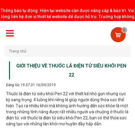
Thông báo tự động: Hiện tại website cần được nâng cấp & bảo trì. Vui
lòng liên hệ đơn vị thiết kế website để được hỗ trợ. Trường hợp không
liên hệ được đơn vị thiết kế website vui lòng liên hệ NhatLongINC.com
CHUYÊN NGIỆP
để bảo trì website.
0
HÀNG CHÍNH HÃNG
Trang chủ
GIỚI THIỆU VỀ THUỐC LÁ ĐIỆN TỬ SIÊU KHÓI PEN
22
Đăng lúc 19:37:31 16/09/2019
Thuốc lá điện tử siêu khói Pen 22 với thiết kế nhỏ gọn nhưng cực
kỳ sang trọng. 4 luồng khí riêng lẻ giúp người dùng thỏa sức thể
hiện. Tạo ra nhiều khói mà không ảnh hưởng đến sức khỏe là một
trong những tính năng được rất nhiều người ưa chuộng ở thuốc lá
điện tử. với thuốc lá điện tử siêu khói Pen 22, bạn có thể thỏa sức
sáng tạo với những làn khói mơ huyền đầy hấp dẫn.